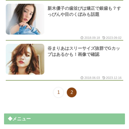
新木優子の歯並びは矯正で銀歯も？す
っぴんや目のくぼみも話題
2018.09.18
2023.09.02
谷まりあはスリーサイズ抜群でGカッ
プはあるかも！画像で確認
2018.06.03
2023.12.16
1
2
◆メニュー