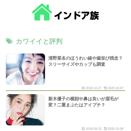
カワイイと評判
清野菜名のほうれい線や歯並び残念？
スリーサイズやカップも調査
2018.10.27
2020.10.07
新木優子の横顔や鼻は良いが眉毛が
変？二重まぶたはアイプチ？
2018.09.22
2020.10.08