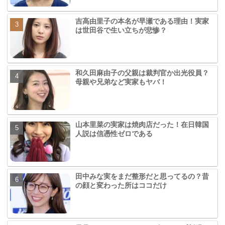
吉高由里子の本名が早瀬である理由！実家
は世田谷で生い立ちが悲惨？
和久田麻由子の父親は裁判官か出光役員？
母親や兄弟など実家もヤバ！
山本里菜の実家は焼肉店だった！在日韓国
人説は信憑性ゼロである
田中みな実をまだ整形だと思ってるの？昔
の顔と変わった所はココだけ