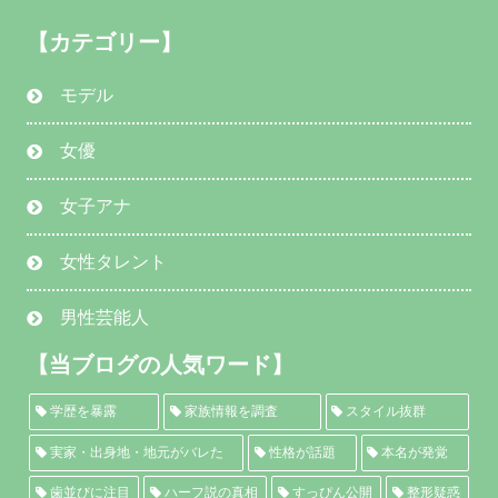
【カテゴリー】
モデル
女優
女子アナ
女性タレント
男性芸能人
【当ブログの人気ワード】
学歴を暴露
家族情報を調査
スタイル抜群
実家・出身地・地元がバレた
性格が話題
本名が発覚
歯並びに注目
ハーフ説の真相
すっぴん公開
整形疑惑