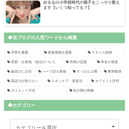
めるるの小学校時代の様子をこっそり教え
ます【いくつ知ってる？】
◆当ブログの人気ワードから検索
学歴を暴露
家族情報を調査
スタイル抜群
実家・出身地・地元がバレた
性格が話題
本名が発覚
歯並びに注目
ハーフ説の真相
すっぴん公開
整形疑惑
英語力が知りたい
スキンケア・美容法
カワイイと評判
ダイエット方法
幼少期の画像
◆カテゴリー