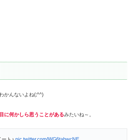
んないよね(;^^)
目に何かしら思うことがある
みたいね～。
イート♪
pic.twitter.com/WG6tabwcNE