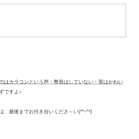
のはカラコンという声・整形はしていない・実はかわい
ずですよ♪
最後までお付き合いくださ～い(*^-^*)