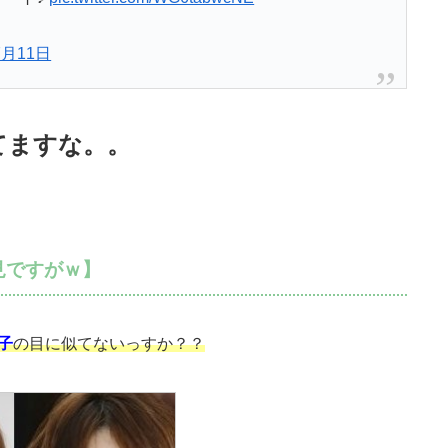
7月11日
てますな。。
見ですがｗ】
子
の目に似てないっすか？？