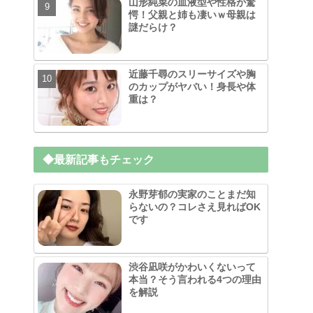
山形純菜の血液型や性格が驚
愕！父親と姉も凄いｗ母親は
謎だらけ？
近藤千尋のスリーサイズや胸
のカップがヤバい！身長や体
重は？
◆最新記事もチェック
永野芽郁の実家のことまだ知
らないの？コレさえ見ればOK
です
渋谷凪咲がかわいくないって
本当？そう言われる4つの理由
を解説