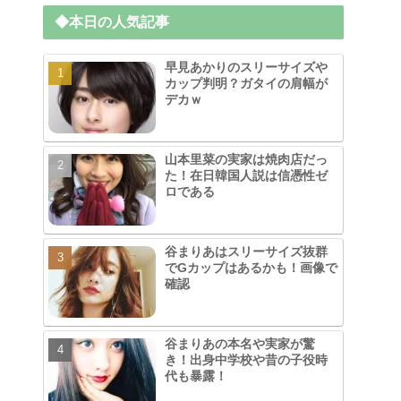
◆本日の人気記事
早見あかりのスリーサイズや
カップ判明？ガタイの肩幅が
デカｗ
山本里菜の実家は焼肉店だっ
た！在日韓国人説は信憑性ゼ
ロである
谷まりあはスリーサイズ抜群
でGカップはあるかも！画像で
確認
谷まりあの本名や実家が驚
き！出身中学校や昔の子役時
代も暴露！