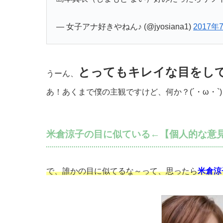
— 女子アナ好きやねん♪ (@jyosiana1)
2017年
とってもキレイな目をし
うーん、
あ！あくまで僕の主観ですけど、何か？(´・ω・`)
米倉涼子の目に似ている←【個人的な意
で、誰かの目に似てるな～って、思ったら
米倉涼