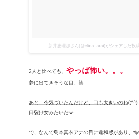
新井恵理那さん(@elina_arai)がシェアした投
やっぱ怖い。。。
2人と比べても、
夢に出てきそうな目。笑
あと、今気づいたんだけど、口も大きいのね
(;^^)
口裂け女みたいだｗ
で、なんで島本真衣アナの目に違和感があり、怖