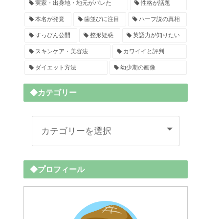
実家・出身地・地元がバレた
性格が話題
本名が発覚
歯並びに注目
ハーフ説の真相
すっぴん公開
整形疑惑
英語力が知りたい
スキンケア・美容法
カワイイと評判
ダイエット方法
幼少期の画像
◆カテゴリー
◆プロフィール