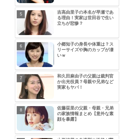
吉高由里子の本名が早瀬であ
る理由！実家は世田谷で生い
立ちが悲惨？
小郷知子の身長や体重は？ス
リーサイズや胸のカップが凄
いｗ
和久田麻由子の父親は裁判官
か出光役員？母親や兄弟など
実家もヤバ！
佐藤栞里の父親・母親・兄弟
の家族情報まとめ【意外な素
顔を暴露】