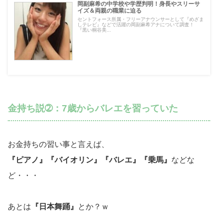
岡副麻希の中学校や学歴判明！身長やスリーサ
イズ＆両親の職業に迫る
セントフォース所属・フリーアナウンサーとして『めざま
しテレビ』などで活躍の岡副麻希アナについて調査！
『黒い桐谷美...
金持ち説➁：7歳からバレエを習っていた
お金持ちの習い事と言えば、
『ピアノ』『バイオリン』『バレエ』『乗馬』
などな
ど・・・
あとは
『日本舞踊』
とか？ｗ