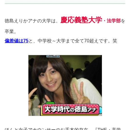
慶応義塾大学
徳島えりかアナの大学は、
・法学部
を
卒業。
偏差値は75
と、中学校～大学まで全て70超えです。笑
ほんと女子アナウンサーのお手本的存在、『THE・高学