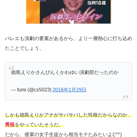
バレエも演劇の要素があるから、より一層熱心に打ち込め
たことでしょう。
徳島えりかさんぴんくかわゆい演劇部だったのか
— fumi (@cs5023)
2016年1月29日
しかも徳島えりかアナがサバサバした性格だからなのか、
男役
をやっていたそうだ。
だから、後輩の女子生徒から相当モテたみたいよ(;^^)