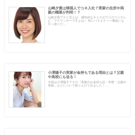
山崎夕貴は韓国人でコネ入社？実家の住所や両
親の職業が判明！？
山崎夕貴アナと言えば、個性的なキャラがウリのフジテレ
ビ・アナウンサーですよね～ 特にバラエティー番組にも
引っ張りだ...
小澤陽子の実家が金持ちである理由とは？父親
や高校にも迫る！
今回は小澤陽子アナの『実家のお金持ち説・学歴・父親や
母親』などについて取り上げてみました！ ...