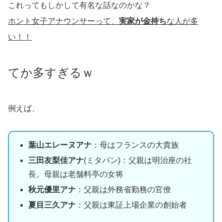
これってもしかして有名な話なのかな？
ホント女子アナウンサーって、
実家が金持ち
な人が多
い！！
てか多すぎるｗ
例えば、
葉山エレーヌアナ
：母はフランスの大貴族
三田友梨佳アナ
(ミタパン)：父親は明治座の社
長。母親は老舗料亭の女将
秋元優里アナ
：父親は外務省勤務の官僚
夏目三久アナ
：父親は東証上場企業の創始者