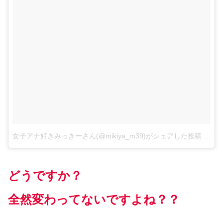
女子アナ好きみっきーさん(@mikiya_m39)がシェアした投稿
–
20
どうですか？
全然変わってないですよね？？