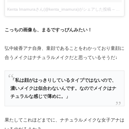
Kenta Imamuraさん(@kenta_imamura)がシェアした投稿
–
2018
こっちの画像も、まるですっぴんみたい！
弘中綾香アナ自身、童顔であることをわかっており童顔に
合うメイクはナチュラルメイクだと思っているそうだ↓
「私は顔がはっきりしているタイプではないので、
濃いメイクは似合わないんです。なのでメイクはナ
チュラルな感じで薄めに。」
果たしてこれほどまでに、ナチュラルメイクな女子アナは