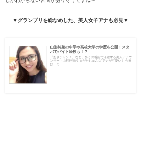
しかわからない苦悩がありそうですね～
▼グランプリを総なめした、美人女子アナも必見▼
山形純菜の中学や高校大学の学歴を公開！スタ
バでバイト経験も！？
『あさチャン！』など、多くの番組で活躍する美人アナウ
ンサー・山形純菜(やまがたじゅんな)アナが可愛い！ 今回
は、そ...