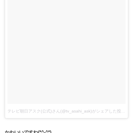
テレビ朝日アスク(公式)さん(@tv_asahi_ask)がシェアした投稿
–
かわいいですね(*^-^*)