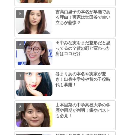
吉高由里子の本名が早瀬であ
る理由！実家は世田谷で生い
立ちが悲惨？
田中みな実をまだ整形だと思
ってるの？昔の顔と変わった
所はココだけ
谷まりあの本名や実家が驚
き！出身中学校や昔の子役時
代も暴露！
山本里菜の中学高校大学の学
歴や同期が判明！歯やバスト
も必見！