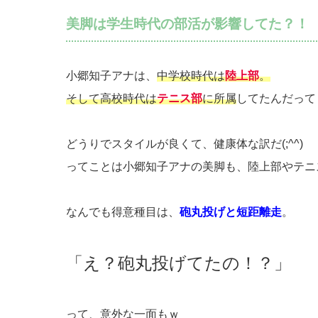
美脚は学生時代の部活が影響してた？！
小郷知子アナは、
中学校時代は
陸上部
。
そして高校時代は
テニス部
に所属
してたんだって
どうりでスタイルが良くて、健康体な訳だ(;^^)
ってことは小郷知子アナの美脚も、陸上部やテニ
なんでも得意種目は、
砲丸投げ
と
短距離走
。
「え？砲丸投げてたの！？」
って、意外な一面もｗ