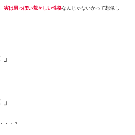
、
実は男っぽい荒々しい性格
なんじゃないかって想像し
！」
！」
・・・？