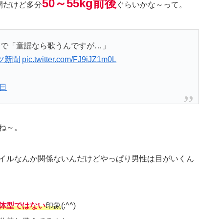
50～55kg前後
開だけど多分
ぐらいかな～って。
会で「童謡なら歌うんですが…」
ツ新聞
pic.twitter.com/FJ9iJZ1m0L
6日
ね～。
イルなんか関係ないんだけどやっぱり男性は目がいくん
体型ではない
印象
(;^^)