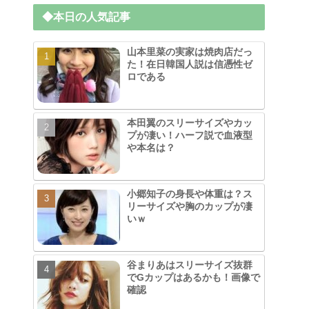
◆本日の人気記事
山本里菜の実家は焼肉店だっ
た！在日韓国人説は信憑性ゼ
ロである
本田翼のスリーサイズやカッ
プが凄い！ハーフ説で血液型
や本名は？
小郷知子の身長や体重は？ス
リーサイズや胸のカップが凄
いｗ
谷まりあはスリーサイズ抜群
でGカップはあるかも！画像で
確認