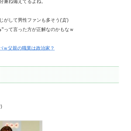
分兼ね備えてるよね。
して男性ファンも多そう(‘Д’)
”
って言った方が正解なのかもなｗ
バｗ父親の職業は政治家？
)