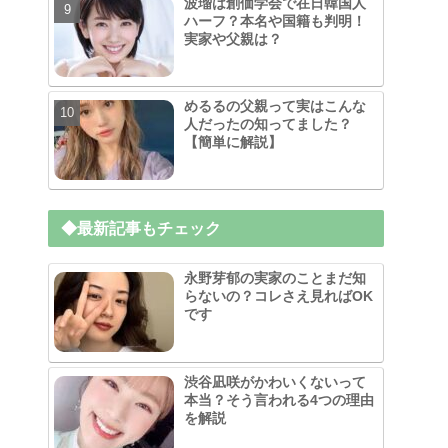
波瑠は創価学会で在日韓国人
ハーフ？本名や国籍も判明！
実家や父親は？
めるるの父親って実はこんな
人だったの知ってました？
【簡単に解説】
◆最新記事もチェック
永野芽郁の実家のことまだ知
らないの？コレさえ見ればOK
です
渋谷凪咲がかわいくないって
本当？そう言われる4つの理由
を解説