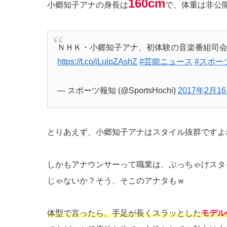
160cm
小郷知子アナの身長は
で、体重は非公
ＮＨＫ・小郷知子アナ、初体験の音楽番組司
https://t.co/iLulpZAshZ
#芸能ニュース
#スポー
— スポーツ報知 (@SportsHochi)
2017年2月1
とりあえず、小郷知子アナはスタイル抜群ですよ
しかもアナウンサーって職業は、ぶっちゃけスタ
じゃないか？そう、
そこのアナタもｗ
体型で言ったら、手足が長くスラッとした
モデル