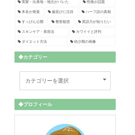
実家・出身地・地元がバレた
性格が話題
本名が発覚
歯並びに注目
ハーフ説の真相
すっぴん公開
整形疑惑
英語力が知りたい
スキンケア・美容法
カワイイと評判
ダイエット方法
幼少期の画像
◆カテゴリー
◆プロフィール