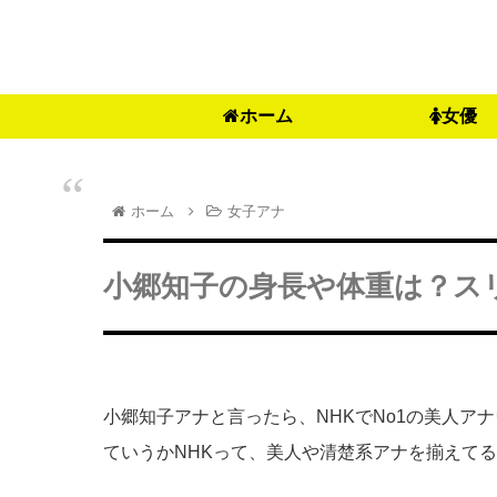
ホーム
女優
ホーム
女子アナ
小郷知子の身長や体重は？ス
小郷知子アナと言ったら、NHKでNo1の美人アナウ
ていうかNHKって、美人や清楚系アナを揃えて