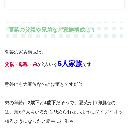
夏菜の父親や兄弟など家族構成は？
夏菜の家族構成は、
5人家族
父親・母親・弟
が2人いる
です！
意外にも大家族なのには驚きです(;^^)
弟の年齢は
2歳下
と
4歳下
だそうで、夏菜が姉御肌なの
は、弟が2人もいるから舐められないようにグイグイ引っ
張るようになったと勝手に推測ｗ