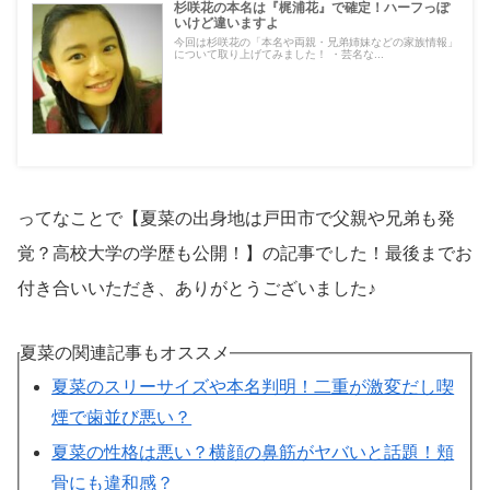
杉咲花の本名は『梶浦花』で確定！ハーフっぽ
いけど違いますよ
今回は杉咲花の「本名や両親・兄弟姉妹などの家族情報」
について取り上げてみました！ ・芸名な...
ってなことで【夏菜の出身地は戸田市で父親や兄弟も発
覚？高校大学の学歴も公開！】の記事でした！最後までお
付き合いいただき、ありがとうございました♪
夏菜の関連記事もオススメ
夏菜のスリーサイズや本名判明！二重が激変だし喫
煙で歯並び悪い？
夏菜の性格は悪い？横顔の鼻筋がヤバいと話題！頬
骨にも違和感？