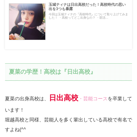
玉城ティナは日出高校だった！高校時代の思い
出を3つも暴露
今回は玉城ティナの『高校時代』について取り上げてみま
した！ ・高校ってどこ出身なの？ ・部活...
夏菜の学歴！高校は『日出高校』
日出高校
夏菜の出身高校は、
・芸能コース
を卒業して
います！
堀越高校と同様、芸能人を多く輩出している高校で有名で
すよね(^^