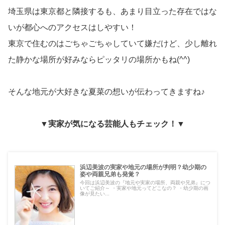
埼玉県は東京都と隣接するも、あまり目立った存在ではな
いが都心へのアクセスはしやすい！
東京で住むのはごちゃごちゃしていて嫌だけど、少し離れ
た静かな場所が好みならピッタリの場所かもね(^^)
そんな地元が大好きな夏菜の想いが伝わってきますね♪
▼実家が気になる芸能人もチェック！▼
浜辺美波の実家や地元の場所が判明？幼少期の
姿や両親兄弟も発覚？
今回は浜辺美波の『地元や実家の場所、両親や兄弟』につ
いてご紹介～ ・実家や地元ってどこなの？ ・幼少期の画
像が見たい...