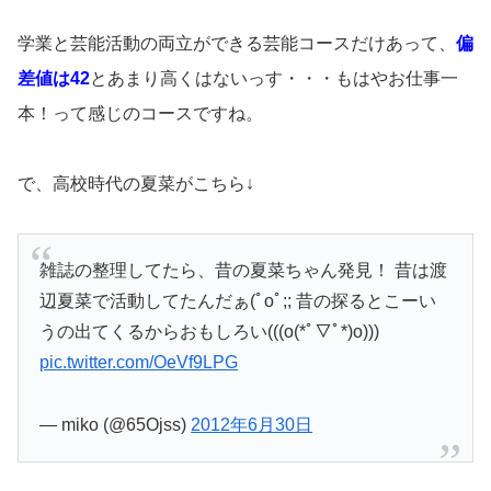
学業と芸能活動の両立ができる芸能コースだけあって、
偏
差値は42
とあまり高くはないっす・・・もはやお仕事一
本！って感じのコースですね。
で、高校時代の夏菜がこちら↓
雑誌の整理してたら、昔の夏菜ちゃん発見！ 昔は渡
辺夏菜で活動してたんだぁ(ﾟoﾟ;; 昔の探るとこーい
うの出てくるからおもしろい(((o(*ﾟ▽ﾟ*)o)))
pic.twitter.com/OeVf9LPG
— miko (@65Ojss)
2012年6月30日