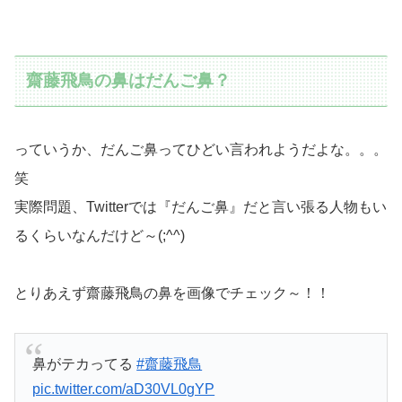
齋藤飛鳥の鼻はだんご鼻？
っていうか、だんご鼻ってひどい言われようだよな。。。
笑
実際問題、Twitterでは『だんご鼻』だと言い張る人物もい
るくらいなんだけど～(;^^)
とりあえず齋藤飛鳥の鼻を画像でチェック～！！
鼻がテカってる
#齋藤飛鳥
pic.twitter.com/aD30VL0gYP