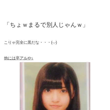
「ちょｗまるで別人じゃんｗ」
こりゃ完全に黒だな・・・(-.-)
他には卒アルや↓