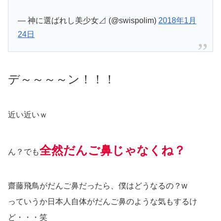
— 神に選ばれし美少女⊿ (@swispolim)
2018年1月
24日
デ～～～～ン！！！
近い近いｗ
全然だんご鼻じゃなくね？
ん？でも
齋藤飛鳥がだんご鼻だったら、僕はどうなるの？w
っていうか日本人自体がだんご鼻のような気もするけ
ど・・・笑