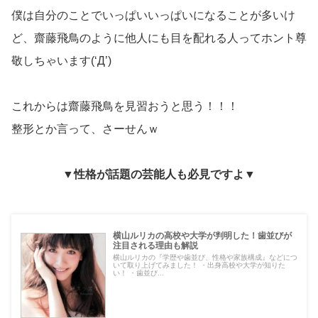
僕は自分のことでいっぱいいっぱいになることが多いけ
ど、齋藤飛鳥のように他人にも目を配れる人ってホント尊
敬しちゃいます(‘Д’)
これからは齋藤飛鳥を見習おうと思う！！！
整形とか言って、さーせんｗ
▼性格が話題の芸能人も必見ですよ▼
横山ルリカの高校や大学が判明した！歯並びが
注目される理由も解説
横山ルリカの『学歴や歯並び、性格や家族構成』などにつ
いて取り上げてみました！ ・出身高校や大学が知りた
い！ ・歯並び...