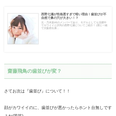
西野七瀬が性格悪すぎで暗い理由！歯並びが不
自然で鼻の穴が大きい！？
元・乃木坂46のメンバーであり、モデルとしても活躍中
でカワイイと評判の西野七瀬についてご紹介！ (僕と一緒
で大阪府出身...
齋藤飛鳥の歯並びが変？
さてお次は『歯並び』について！！
顔がカワイイのに、歯並びが悪かったらホント台無しです
よね(苦笑)