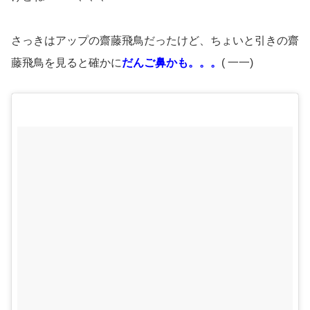
さっきはアップの齋藤飛鳥だったけど、ちょいと引きの齋
藤飛鳥を見ると確かに
だんご鼻かも。。。
( 一一)