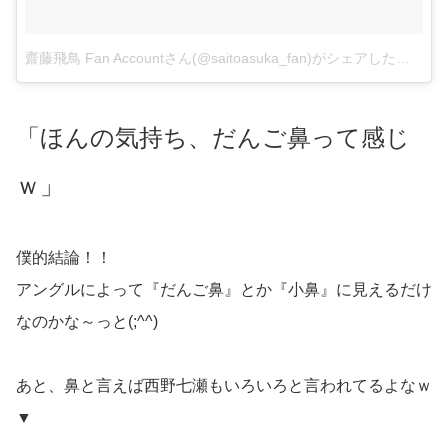
齋藤飛鳥 Fan Accountさん(@saitoasuka_fan)がシェアした投稿
–
2
「ほんの気持ち、だんご鼻って感じ
ｗ」
僕的結論！！
アングルによって『だんご鼻』とか『小鼻』に見えるだけ
なのかな～っと(;^^)
あと、鼻と言えば西野七瀬もいろいろと言われてるよなｗ
▼