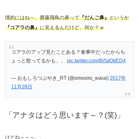
僕的にはね～、齋藤飛鳥の鼻って
『だんご鼻』
というか
『コアラの鼻』
に見えるんだけど、何か？ｗ
コアラのアップ見たことある？食事中だったからち
ょっと怒ってるかも。。
pic.twitter.com/Bi5dQtiED4
— おもしろつぶやき_RT (@omosiro_warai)
2017年
11月28日
「アナタはどう思います～？(笑)」
けどね～～～、、、