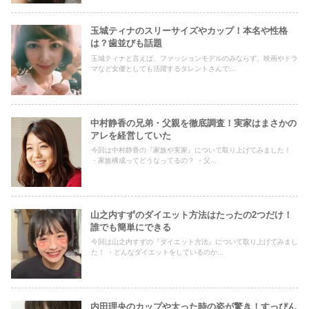
玉城ティナのスリーサイズやカップ！本名や性格
は？歯並びも話題
玉城ティナと言えば、ファッションモデルのみならず、映画やドラ
マなど女優としても活躍するタレントさんで...
中村静香の兄弟・父親を徹底調査！実家はまさかの
アレを経営していた
今回は中村静香の『家族や実家』について取り上げてみました！
・家族構成ってどうなってるの？ ・父...
山之内すずのダイエット方法はたったの2つだけ！
誰でも簡単にできる
今回は山之内すずの『ダイエット方法』について取り上げてみまし
た！ ・どんなダイエットをしているのか...
内田理央のカップや太った時の姿が驚き！すっぴん