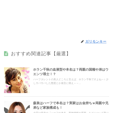
ガリモンキー
おすすめ関連記事【厳選】
ホラン千秋の血液型や本名は？両親の国籍や弟はウ
エンツ瑛士！？
ハーフタレントの美人どころと言えば、ホラン千秋ですよね～♪ 少
しサバサバした態度とか発言に萌え～～...
森泉はハーフで本名は？実家はお金持ちｗ両親や兄
弟など家族構成も！
今回は森泉の『ハーフや本名、家族情報や実家』などについて取り