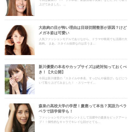
上げてみました。 ...
大政絢の目が怖い理由は目頭切開整形が原因？けど
メガネ姿は可愛い
人気ファッションモデルでありながら、ドラマや映画でも活躍の大
政絢。 まあ、スタイル抜群なのは言うま...
新川優愛の本名やカップサイズは絶対知っておくべ
き！【大公開】
今回は新川優愛の『スタイルや本名、すっぴんや歯並び』などにつ
いて取り上げてみました！ ・スリーサイ...
森泉の高校大学の学歴！慶應って本当？英語力ペラ
ペラで語学留学も！
ファッションモデルやタレントとして活躍中の森泉をピックアーッ
プ！！個性的なキャラでキレイな顔がとても...