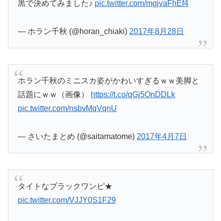
黒で決めてみました♪
pic.twitter.com/mgjvaFhEf4
— ホラン千秋 (@horan_chiaki)
2017年8月28日
ホラン千秋のミニスカ姿がかわいすぎるｗｗ美脚と
話題にｗｗ（画像）
https://t.co/qGj5OnDDLk
pic.twitter.com/nsbvMqVqnU
— さいたまとめ (@saitamatome)
2017年4月7日
タイトなブラックワンピ★
pic.twitter.com/VJJY0S1F29