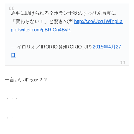
眉毛に助けられる？ホラン千秋のすっぴん写真に
「変わらない！」と驚きの声
http://t.co/Ucq1WlYgLa
pic.twitter.com/pBRIOn4ByP
— イロリオ／IRORIO (@IRORIO_JP)
2015年4月27
日
一言いいすっか？？
・・・
・・