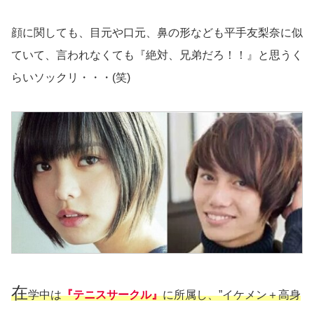
顔に関しても、目元や口元、鼻の形なども平手友梨奈に似
ていて、言われなくても『絶対、兄弟だろ！！』と思うく
らいソックリ・・・(笑)
在
学中は
『テニスサークル』
に所属し、”イケメン＋高身