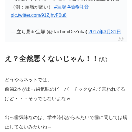
（例：頭痛が痛い）
#宝塚
#柚希礼音
pic.twitter.com/91ZjhvF0u8
— 立ち見de宝塚 (@TachimiDeZuka)
2017年3月31日
え？全然悪くないじゃん！！
(‘Д’)
どうやらネットでは、
前歯2本が出っ歯気味のビーバーチックなんて言われてる
けど・・・そうでもないよなｗ
出っ歯気味なのは、学生時代からみたいで歯に関しては矯
正してないみたいね～