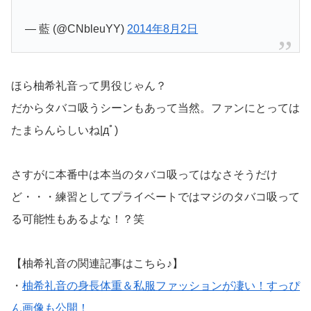
— 藍 (@CNbleuYY)
2014年8月2日
ほら柚希礼音って男役じゃん？
だからタバコ吸うシーンもあって当然。ファンにとっては
たまらんらしいね|дﾟ)
さすがに本番中は本当のタバコ吸ってはなさそうだけ
ど・・・練習としてプライベートではマジのタバコ吸って
る可能性もあるよな！？笑
【柚希礼音の関連記事はこちら♪】
・
柚希礼音の身長体重＆私服ファッションが凄い！すっぴ
ん画像も公開！