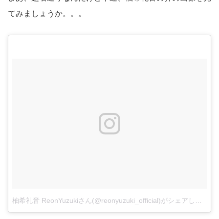
てみましょうか。。。
柚希礼音 ReonYuzukiさん(@reonyuzuki_official)がシェアした投稿