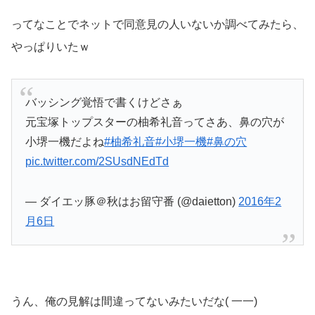
ってなことでネットで同意見の人いないか調べてみたら、
やっぱりいたｗ
バッシング覚悟で書くけどさぁ
元宝塚トップスターの柚希礼音ってさあ、鼻の穴が
小堺一機だよね
#柚希礼音
#小堺一機
#鼻の穴
pic.twitter.com/2SUsdNEdTd
— ダイエッ豚＠秋はお留守番 (@daietton)
2016年2
月6日
うん、俺の見解は間違ってないみたいだな( 一一)