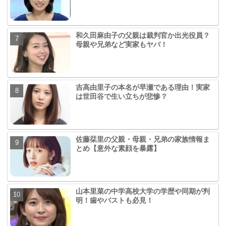
和久田麻由子の父親は裁判官か出光役員？
母親や兄弟など実家もヤバ！
吉高由里子の本名が早瀬である理由！実家
は世田谷で生い立ちが悲惨？
佐藤栞里の父親・母親・兄弟の家族情報ま
とめ【意外な素顔を暴露】
山本里菜の中学高校大学の学歴や同期が判
明！歯やバストも必見！