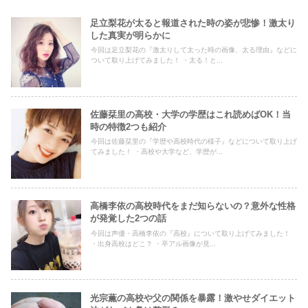
足立梨花が太ると報道された時の姿が悲惨！激太り
した真実が明らかに
今回は足立梨花の『激太りして太った時の画像、太る理由』などに
ついて取り上げてみました！ ・太る！と...
佐藤栞里の高校・大学の学歴はこれ読めばOK！当
時の特徴2つも紹介
今回は佐藤栞里の『学歴や高校時代の様子』などについて取り上げ
てみました！ ・高校や大学など、学歴が...
高橋李依の高校時代をまだ知らないの？意外な性格
が発覚した2つの話
今回は声優・高橋李依の『高校』について取り上げてみました！
・出身高校はどこ？ ・卒アル画像が見...
光宗薫の高校や父の関係を暴露！激やせダイエット