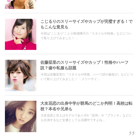
こじるりのスリーサイズやカップが完璧すぎる！で
もこんな意見も
今回は”こじるり”こと小島瑠璃子の『スタイルや性格』などについ
て取り上げてみました！ ...
佐藤栞里のスリーサイズやカップ！性格やハーフ
説？歯や私服も話題
今回は佐藤栞里の『スタイルや性格、ハーフ説や歯並び』などにつ
いて取り上げてみました！ ・スリーサイ...
大友花恋の出身中学が群馬のどこか判明！高校は転
校？本名や兄弟も
大友花恋と言えばモデルであり月9『恋仲』や『ブランチ』などに
も出演するなど女優としても活躍中ですよね...