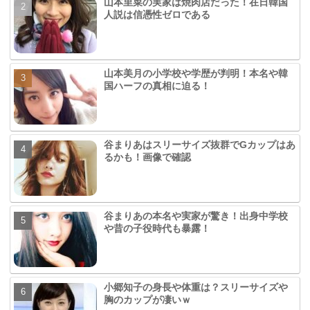
山本里菜の実家は焼肉店だった！在日韓国
人説は信憑性ゼロである
山本美月の小学校や学歴が判明！本名や韓
国ハーフの真相に迫る！
谷まりあはスリーサイズ抜群でGカップはあ
るかも！画像で確認
谷まりあの本名や実家が驚き！出身中学校
や昔の子役時代も暴露！
小郷知子の身長や体重は？スリーサイズや
胸のカップが凄いｗ