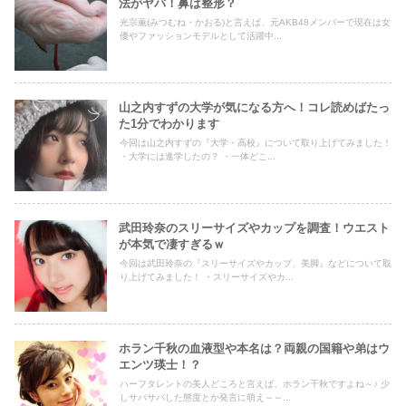
法がヤバ！鼻は整形？
光宗薫(みつむね・かおる)と言えば、元AKB48メンバーで現在は女
優やファッションモデルとして活躍中...
山之内すずの大学が気になる方へ！コレ読めばたっ
た1分でわかります
今回は山之内すずの『大学・高校』について取り上げてみました！
・大学には進学したの？ ・一体どこ...
武田玲奈のスリーサイズやカップを調査！ウエスト
が本気で凄すぎるｗ
今回は武田玲奈の『スリーサイズやカップ、美脚』などについて取
り上げてみました！ ・スリーサイズやカ...
ホラン千秋の血液型や本名は？両親の国籍や弟はウ
エンツ瑛士！？
ハーフタレントの美人どころと言えば、ホラン千秋ですよね～♪ 少
しサバサバした態度とか発言に萌え～～...